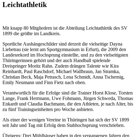
Leichtathletik
Mit knapp 80 Mitgliedern ist die Abteilung Leichtathletik des SV
1899 die größte im Landkreis.
Sportliche Aushängeschilder sind derzeit die vielseitige Dayna
Liebetrau (sie lernt am Sportgymnasium in Erfurt), die 2009 den
Landesrekord im Hochsprung einstellte, und zu den vielseitigsten
Thüringerinnen gehört und der auch Handball spielende
Dreispringer Moritz Rahn. Zudem drängen Talente wie Kira
Reinhardt, Paul Raschdorf, Michael Wallbraun, Jan Stramka,
Christian Beck, Maja Petrasch, Lena Schmidt, Anna Tschernig,
Emily Neumann und Finn Fietz nach oben.
Verantwortlich für die Erfolge sind die Trainer Horst Klose, Torsten
Lange, Frank Herrmann, Uwe Fohmann, Jürgen Schweda, Thomas
Enkardt und Claudia Bachmann, die den Athleten, je nach Alter, bis
zu fünf Trainingseinheiten pro Woche anbieten.
Als einer der wenigen Vereine in Thüringen hat sich der SV 1899
seit Jahr und Tag mit Erfolg dem Stabhochsprung verschrieben.
Übrigens: Drei Mühlhäuser haben in den vergangenen Jahren den