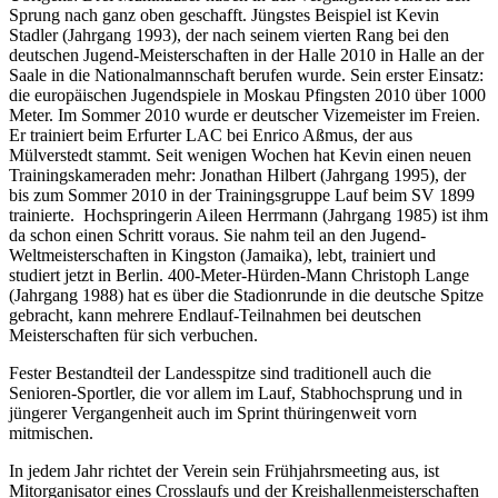
Sprung nach ganz oben geschafft. Jüngstes Beispiel ist Kevin
Stadler (Jahrgang 1993), der nach seinem vierten Rang bei den
deutschen Jugend-Meisterschaften in der Halle 2010 in Halle an der
Saale in die Nationalmannschaft berufen wurde. Sein erster Einsatz:
die europäischen Jugendspiele in Moskau Pfingsten 2010 über 1000
Meter. Im Sommer 2010 wurde er deutscher Vizemeister im Freien.
Er trainiert beim Erfurter LAC bei Enrico Aßmus, der aus
Mülverstedt stammt. Seit wenigen Wochen hat Kevin einen neuen
Trainingskameraden mehr: Jonathan Hilbert (Jahrgang 1995), der
bis zum Sommer 2010 in der Trainingsgruppe Lauf beim SV 1899
trainierte. Hochspringerin Aileen Herrmann (Jahrgang 1985) ist ihm
da schon einen Schritt voraus. Sie nahm teil an den Jugend-
Weltmeisterschaften in Kingston (Jamaika), lebt, trainiert und
studiert jetzt in Berlin. 400-Meter-Hürden-Mann Christoph Lange
(Jahrgang 1988) hat es über die Stadionrunde in die deutsche Spitze
gebracht, kann mehrere Endlauf-Teilnahmen bei deutschen
Meisterschaften für sich verbuchen.
Fester Bestandteil der Landesspitze sind traditionell auch die
Senioren-Sportler, die vor allem im Lauf, Stabhochsprung und in
jüngerer Vergangenheit auch im Sprint thüringenweit vorn
mitmischen.
In jedem Jahr richtet der Verein sein Frühjahrsmeeting aus, ist
Mitorganisator eines Crosslaufs und der Kreishallenmeisterschaften